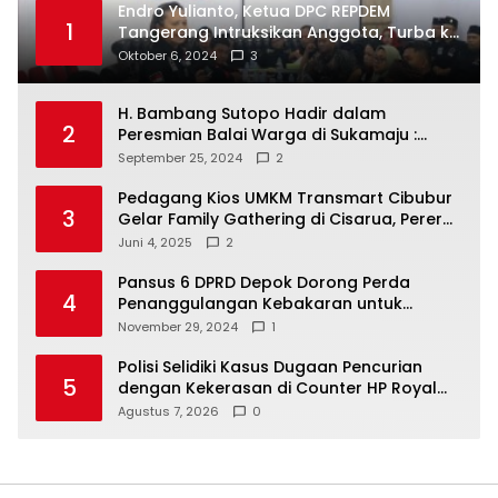
Endro Yulianto, Ketua DPC REPDEM
1
Tangerang Intruksikan Anggota, Turba ke
Masyarakat Dan Jalani Apa Yang di
Oktober 6, 2024
3
Putuskan RAKERCABSUS
H. Bambang Sutopo Hadir dalam
2
Peresmian Balai Warga di Sukamaju :
Wadah Baru untuk Kolaborasi dan
September 25, 2024
2
Aspirasi Masyarakat
Pedagang Kios UMKM Transmart Cibubur
3
Gelar Family Gathering di Cisarua, Pererat
Silaturahmi dan Kekompakan
Juni 4, 2025
2
Pansus 6 DPRD Depok Dorong Perda
4
Penanggulangan Kebakaran untuk
Keselamatan Warga
November 29, 2024
1
Polisi Selidiki Kasus Dugaan Pencurian
5
dengan Kekerasan di Counter HP Royal
Phone Ambarawa.
Agustus 7, 2026
0