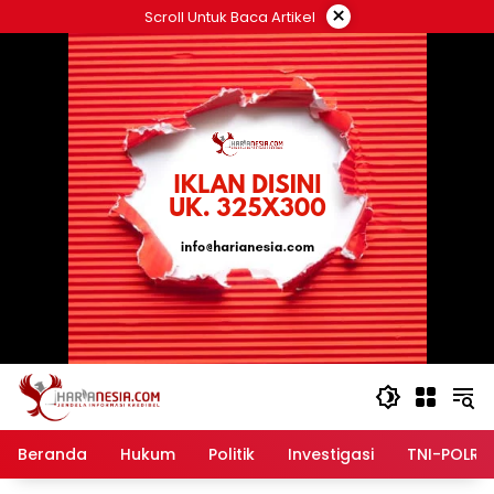
Langsung
×
Scroll Untuk Baca Artikel
ke
konten
Beranda
Hukum
Politik
Investigasi
TNI-POLRI