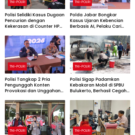
TNI-POLRI
TNI-POLRI
Polisi Selidiki Kasus Dugaan
Polda Jabar Bongkar
Pencurian dengan
Kasus Ujaran Kebencian
Kekerasan di Counter HP
Berbasis AI, Pelaku Cari
Royal Phone Ambarawa.
Engagement dan Finansial
TNI-POLRI
TNI-POLRI
Polisi Tangkap 2 Pria
Polisi Sigap Padamkan
Pengunggah Konten
Kebakaran Mobil di SPBU
Provokasi dan Unggahan
Bulukerto, Berhasil Cegah
Palsu Soal Pemerintah di
Api Meluas
Threads
TNI-POLRI
TNI-POLRI