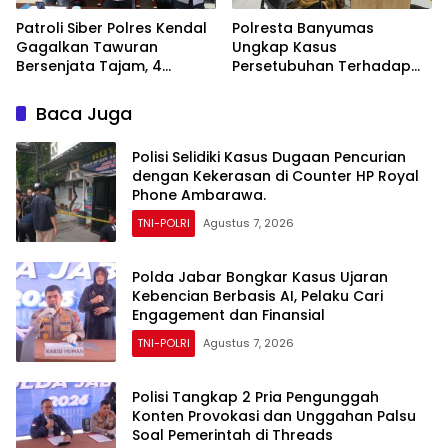
Patroli Siber Polres Kendal
Polresta Banyumas
Gagalkan Tawuran
Ungkap Kasus
Bersenjata Tajam, 4
Persetubuhan Terhadap
Pemuda Diamankan
Anak, Seorang Lansia
Ditangkap
Baca Juga
Polisi Selidiki Kasus Dugaan Pencurian
dengan Kekerasan di Counter HP Royal
Phone Ambarawa.
TNI-POLRI
Agustus 7, 2026
Polda Jabar Bongkar Kasus Ujaran
Kebencian Berbasis AI, Pelaku Cari
Engagement dan Finansial
TNI-POLRI
Agustus 7, 2026
Polisi Tangkap 2 Pria Pengunggah
Konten Provokasi dan Unggahan Palsu
Soal Pemerintah di Threads