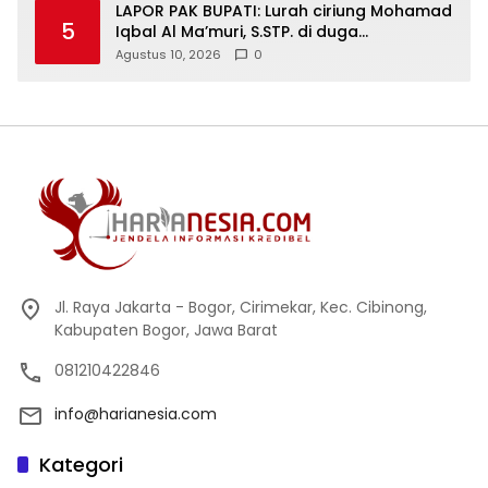
LAPOR PAK BUPATI: Lurah ciriung Mohamad
5
Iqbal Al Ma’muri, S.STP. di duga
mendapatkan sepecial order untuk
Agustus 10, 2026
0
intimidasi PKL
Jl. Raya Jakarta - Bogor, Cirimekar, Kec. Cibinong,
Kabupaten Bogor, Jawa Barat
081210422846
info@harianesia.com
Kategori