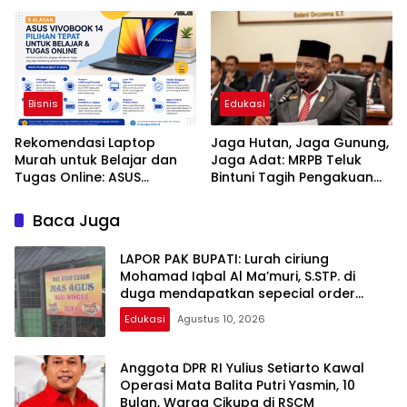
Dunia Kerja
Bisnis
Edukasi
Rekomendasi Laptop
Jaga Hutan, Jaga Gunung,
Murah untuk Belajar dan
Jaga Adat: MRPB Teluk
Tugas Online: ASUS
Bintuni Tagih Pengakuan
Vivobook 14
MHA Esnam dan Isbained
Baca Juga
LAPOR PAK BUPATI: Lurah ciriung
Mohamad Iqbal Al Ma’muri, S.STP. di
duga mendapatkan sepecial order
untuk intimidasi PKL
Edukasi
Agustus 10, 2026
Anggota DPR RI Yulius Setiarto Kawal
Operasi Mata Balita Putri Yasmin, 10
Bulan, Warga Cikupa di RSCM