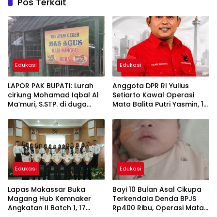
Pos Terkait
Edukasi
Edukasi
LAPOR PAK BUPATI: Lurah
Anggota DPR RI Yulius
ciriung Mohamad Iqbal Al
Setiarto Kawal Operasi
Ma’muri, S.STP. di duga
Mata Balita Putri Yasmin, 10
mendapatkan sepecial
Bulan, Warga Cikupa di
order untuk intimidasi PKL
RSCM
Edukasi
Edukasi
Lapas Makassar Buka
Bayi 10 Bulan Asal Cikupa
Magang Hub Kemnaker
Terkendala Denda BPJS
Angkatan II Batch 1, 17
Rp400 Ribu, Operasi Mata
Peserta Siapkan Diri Menuju
di RSCM Tertunda