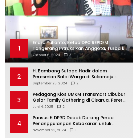
Endro Yulianto, Ketua DPC REPDEM
1
Tangerang Intruksikan Anggota, Turba ke
Masyarakat Dan Jalani Apa Yang di
Oktober 6, 2024
3
Putuskan RAKERCABSUS
H. Bambang Sutopo Hadir dalam
2
Peresmian Balai Warga di Sukamaju :
Wadah Baru untuk Kolaborasi dan
September 25, 2024
2
Aspirasi Masyarakat
Pedagang Kios UMKM Transmart Cibubur
3
Gelar Family Gathering di Cisarua, Pererat
Silaturahmi dan Kekompakan
Juni 4, 2025
2
Pansus 6 DPRD Depok Dorong Perda
4
Penanggulangan Kebakaran untuk
Keselamatan Warga
November 29, 2024
1