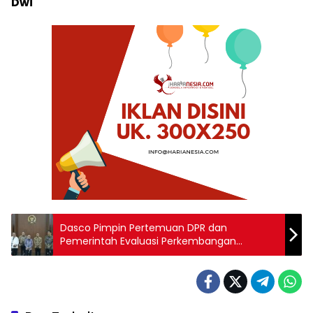
Dwi
Dasco Pimpin Pertemuan DPR dan
Pemerintah Evaluasi Perkembangan
Ekonomi