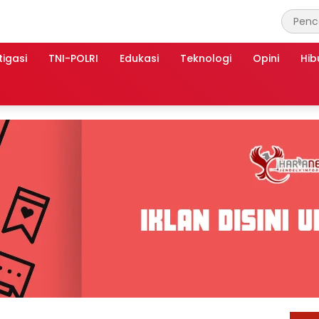
tigasi
TNI-POLRI
Edukasi
Teknologi
Opini
Hib