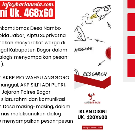
nkamtibmas Desa Nambo
lda Jabar, Aiptu Supriyatna
Tokoh masyarakat warga di
gal Kabupaten Bogor dalam
Dialogis menyampaikan pesan-
).
gor AKBP RIO WAHYU ANGGORO.
anunggal, AKP SILFI ADI PUTRI,
s Jajaran Polres Bogor
i silaturahmi dan komunikasi
h Desa masing-masing, dalam
bmas melaksanakan dialog
us menyampaikan pesan-pesan