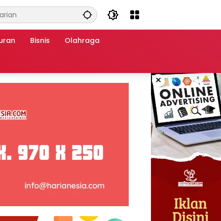
uran
Bisnis
Olahraga
×