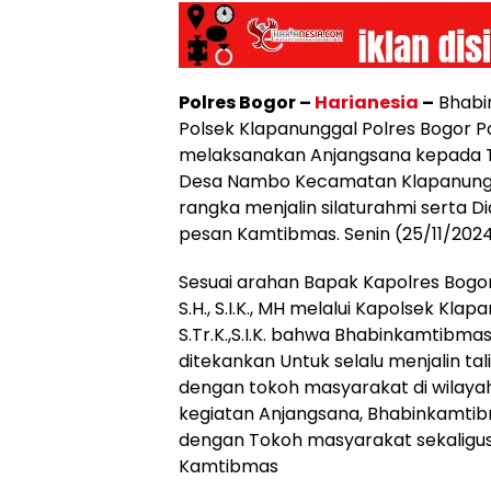
Polres Bogor –
Harianesia
–
Bhabi
Polsek Klapanunggal Polres Bogor Po
melaksanakan Anjangsana kepada 
Desa Nambo Kecamatan Klapanung
rangka menjalin silaturahmi serta 
pesan Kamtibmas. Senin (25/11/2024
Sesuai arahan Bapak Kapolres Bo
S.H., S.I.K., MH melalui Kapolsek Klap
S.Tr.K.,S.I.K. bahwa Bhabinkamtibma
ditekankan Untuk selalu menjalin tal
dengan tokoh masyarakat di wilaya
kegiatan Anjangsana, Bhabinkamti
dengan Tokoh masyarakat sekalig
Kamtibmas