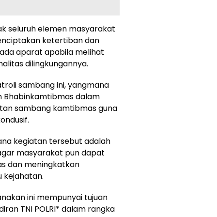
ak seluruh elemen masyarakat
nciptakan ketertiban dan
da aparat apabila melihat
alitas dilingkungannya.
troli sambang ini, yangmana
in Bhabinkamtibmas dalam
atan sambang kamtibmas guna
ondusif.
ana kegiatan tersebut adalah
gar masyarakat pun dapat
s dan meningkatkan
 kejahatan.
anakan ini mempunyai tujuan
iran TNI POLRI* dalam rangka