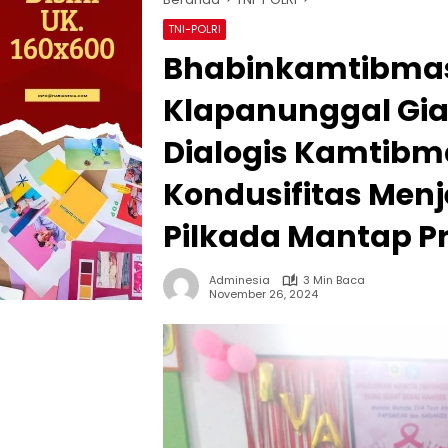
TNI-POLRI
Bhabinkamtibmas
Klapanunggal Gia
Dialogis Kamtibm
Kondusifitas Men
Pilkada Mantap Pr
Adminesia
3 Min Baca
November 26, 2024