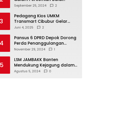
Warga di Sukamaju : Wadah
September 25, 2024
2
Baru untuk Kolaborasi dan
Aspirasi Masyarakat
Pedagang Kios UMKM
3
Transmart Cibubur Gelar
Family Gathering di Cisarua,
Juni 4, 2025
2
Pererat Silaturahmi dan
Kekompakan
Pansus 6 DPRD Depok Dorong
4
Perda Penanggulangan
Kebakaran untuk
November 29, 2024
1
Keselamatan Warga
LSM JAMBAKK Banten
5
Mendukung Kejagung dalam
Investigasi Terhadap
Agustus 5, 2024
0
Walikota Bandar Lampung