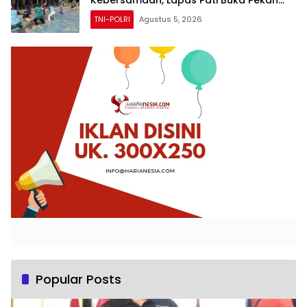
Kebersamaan, Lapas Pati Buka Pekan
Olahraga HUT ke-81 RI, Warga Binaan
TNI-POLRI
Agustus 5, 2026
Antusias Ikuti Berbagai Perlombaan