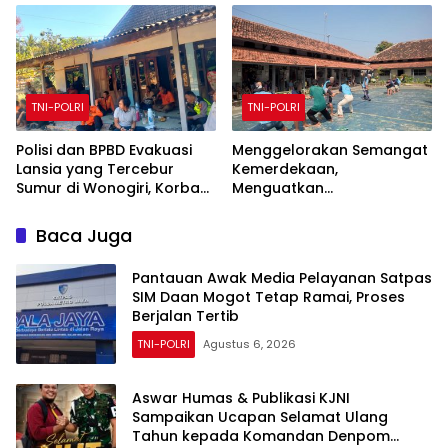
Sebabkan Dua
Pengendara Terluka
TNI-POLRI
TNI-POLRI
Polisi dan BPBD Evakuasi
Menggelorakan Semangat
Lansia yang Tercebur
Kemerdekaan,
Sumur di Wonogiri, Korban
Menguatkan
Selamat dan Dirawat di
Kebersamaan, Lapas Pati
Rumah Sakit
Buka Pekan Olahraga HUT
Baca Juga
ke-81 RI, Warga Binaan
Antusias Ikuti Berbagai
Pantauan Awak Media Pelayanan Satpas
Perlombaan
SIM Daan Mogot Tetap Ramai, Proses
Berjalan Tertib
TNI-POLRI
Agustus 6, 2026
Aswar Humas & Publikasi KJNI
Sampaikan Ucapan Selamat Ulang
Tahun kepada Komandan Denpom