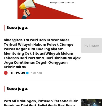
Baca juga:
Sinergitas TNI Polri Dan Stakeholder
Terkait Wilayah Hukum Polsek Ciampe
No Image
Polres Bogor Giat Cooling Sistem
Monitoring Cek Situasi Wilayah Malam
Lebaran Hari Pertama, Beri Himbauan Ajak
Jaga Kamtibmas Cegah Gangguan
Kriminalitas
TNI-POLRI
T
490 hari
Baca juga:
Patroli Gabungan, Ratusan Personel Sisir
Bandung Dini Hari, Polisi Hadir Beri Rasa