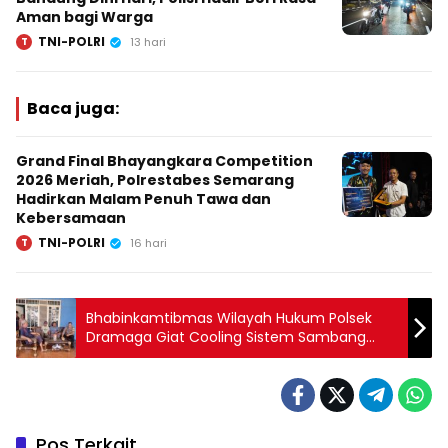
Aman bagi Warga
TNI-POLRI
T
13 hari
Baca juga:
Grand Final Bhayangkara Competition
2026 Meriah, Polrestabes Semarang
Hadirkan Malam Penuh Tawa dan
Kebersamaan
TNI-POLRI
T
16 hari
Bhabinkamtibmas Wilayah Hukum Polsek
Dramaga Giat Cooling Sistem Sambang
Tokoh Masyarakat Silahturahmi Beri Pesan
Dan Ajak Jaga Kamtibmas
Pos Terkait