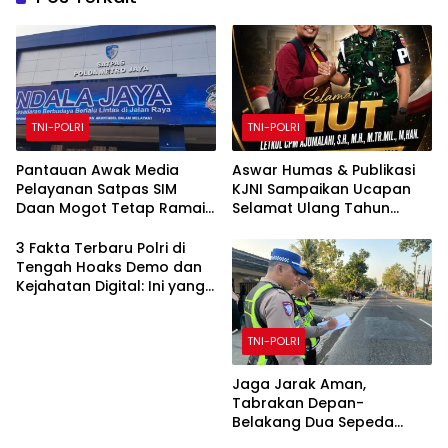
TNI-POLRI
TNI-POLRI
Pantauan Awak Media
Aswar Humas & Publikasi
Pelayanan Satpas SIM
KJNI Sampaikan Ucapan
Daan Mogot Tetap Ramai,
Selamat Ulang Tahun
Proses Berjalan Tertib
kepada Komandan
Denpom XIV/4 Makassar
3 Fakta Terbaru Polri di
Tengah Hoaks Demo dan
Kejahatan Digital: Ini yang
Harus Kamu Tahu!
TNI-POLRI
Jaga Jarak Aman,
Tabrakan Depan-
Belakang Dua Sepeda
Motor di Pracimantoro