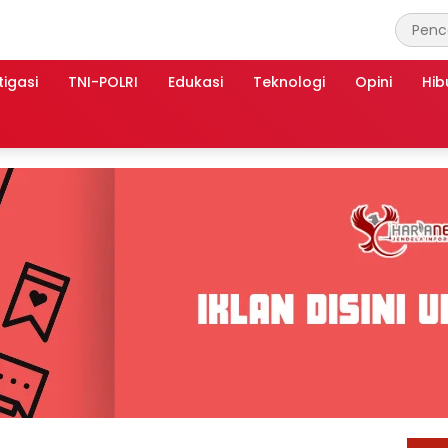
tigasi
TNI-POLRI
Edukasi
Teknologi
Opini
Hib