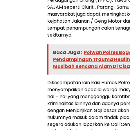
Perdagangan Orang (TPPO), Tawur
SAJAM seperti Clurit , Parang , Samur
masyarakat juga dapat meningkat
kejahatan Jalanan / Geng Motor da
tempat penampungan calon tenaga 
sekitarnya.
Baca Juga :
Polwan Polres Bog
Pendampingan Trauma Healin
Musibah Bencana Alam Di Cis
Dikesempatan lain Kasi Humas Polres
menyampaikan apabila warga mas
hal – hal yang mengganggu kamti
kriminalitas lainnya dan adanya per
dengan Menjanjikan Gaji besar akan 
hukumnya masuk dalam tindak pid
segera adukan laporkan ke Call Cent