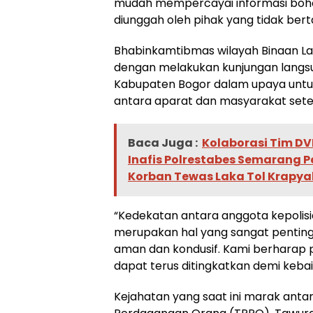
mudah mempercayai informasi boh
diunggah oleh pihak yang tidak ber
Bhabinkamtibmas wilayah Binaan L
dengan melakukan kunjungan langs
Kabupaten Bogor dalam upaya unt
antara aparat dan masyarakat set
Baca Juga :
Kolaborasi Tim DV
Inafis Polrestabes Semarang Pe
Korban Tewas Laka Tol Krapya
“Kedekatan antara anggota kepolis
merupakan hal yang sangat pentin
aman dan kondusif. Kami berharap po
dapat terus ditingkatkan demi keba
Kejahatan yang saat ini marak antar