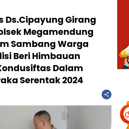
 Ds.Cipayung Girang
Polsek Megamendung
stem Sambang Warga
isi Beri Himbauan
Kondusiftas Dalam
raka Serentak 2024