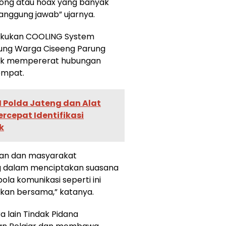
ong atau hoax yang banyak
tanggung jawab” ujarnya.
akukan COOLING System
ung Warga Ciseeng Parung
uk mempererat hubungan
empat.
I Polda Jateng dan Alat
rcepat Identifikasi
k
ian dan masyarakat
g dalam menciptakan suasana
la komunikasi seperti ini
ikan bersama,” katanya.
a lain Tindak Pidana