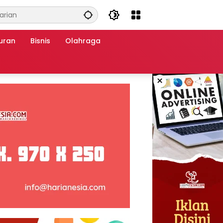
uran
Bisnis
Olahraga
×