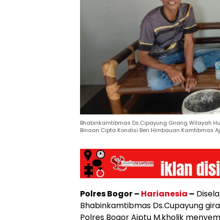
Bhabinkamtibmas Ds.Cipayung Girang Wilayah 
Binaan Cipta Kondisi Beri Himbauan Kamtibmas A
Polres Bogor –
Harianesia
–
Disela
Bhabinkamtibmas Ds.Cupayung gir
Polres Bogor Aiptu M.kholik menyem