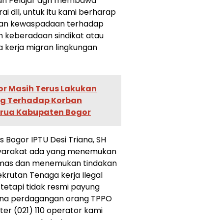
an Pelajar dgn membawa
ai dll, untuk itu kami berharap
kan kewaspadaan terhadap
n keberadaan sindikat atau
kerja migran lingkungan
or Masih Terus Lakukan
g Terhadap Korban
arua Kabupaten Bogor
 Bogor IPTU Desi Triana, SH
yarakat ada yang menemukan
bmas dan menemukan tindakan
ekrutan Tenaga kerja Ilegal
tetapi tidak resmi payung
ana perdagangan orang TPPO
er (021) 110 operator kami