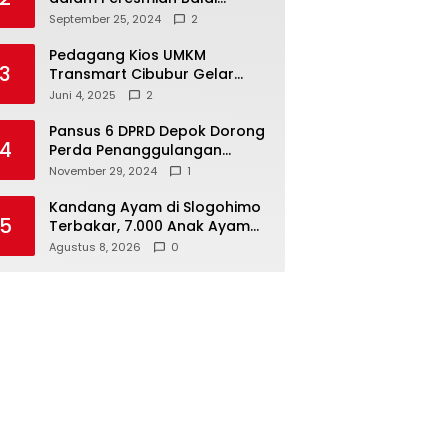
Warga di Sukamaju : Wadah
September 25, 2024
2
Baru untuk Kolaborasi dan
Aspirasi Masyarakat
Pedagang Kios UMKM
3
Transmart Cibubur Gelar
Family Gathering di Cisarua,
Juni 4, 2025
2
Pererat Silaturahmi dan
Kekompakan
Pansus 6 DPRD Depok Dorong
4
Perda Penanggulangan
Kebakaran untuk
November 29, 2024
1
Keselamatan Warga
Kandang Ayam di Slogohimo
5
Terbakar, 7.000 Anak Ayam
Selamat, Kerugian Ditaksir
Agustus 8, 2026
0
Rp700 Juta