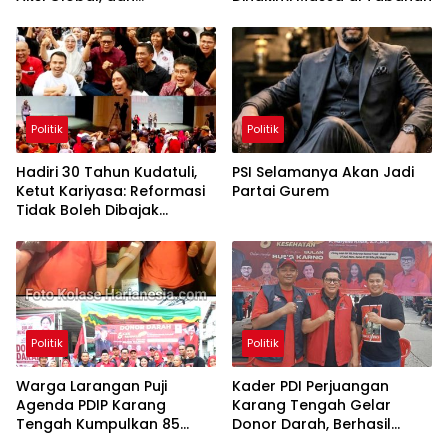
Pergerakan Pasar Saham 5
Agustus 2026
Politik
Politik
Hadiri 30 Tahun Kudatuli,
PSI Selamanya Akan Jadi
Ketut Kariyasa: Reformasi
Partai Gurem
Tidak Boleh Dibajak
Oligarki
Politik
Politik
Warga Larangan Puji
Kader PDI Perjuangan
Agenda PDIP Karang
Karang Tengah Gelar
Tengah Kumpulkan 85
Donor Darah, Berhasil
Kantong Darah
Himpun 85 Kantong Darah