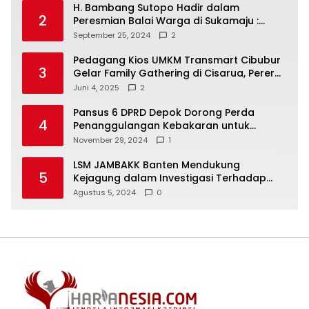
H. Bambang Sutopo Hadir dalam
2
Peresmian Balai Warga di Sukamaju :
Wadah Baru untuk Kolaborasi dan
September 25, 2024
2
Aspirasi Masyarakat
Pedagang Kios UMKM Transmart Cibubur
3
Gelar Family Gathering di Cisarua, Pererat
Silaturahmi dan Kekompakan
Juni 4, 2025
2
Pansus 6 DPRD Depok Dorong Perda
4
Penanggulangan Kebakaran untuk
Keselamatan Warga
November 29, 2024
1
LSM JAMBAKK Banten Mendukung
5
Kejagung dalam Investigasi Terhadap
Walikota Bandar Lampung
Agustus 5, 2024
0