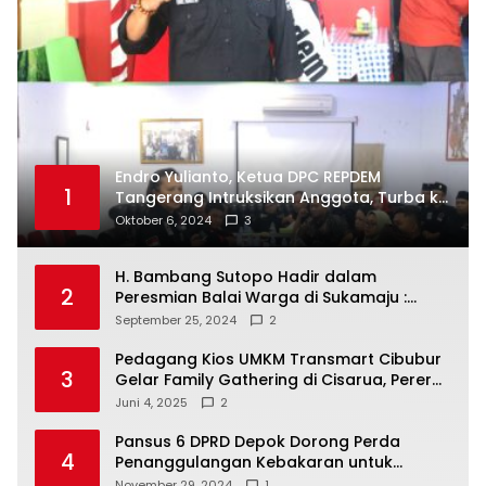
Endro Yulianto, Ketua DPC REPDEM
1
Tangerang Intruksikan Anggota, Turba ke
Masyarakat Dan Jalani Apa Yang di
Oktober 6, 2024
3
Putuskan RAKERCABSUS
H. Bambang Sutopo Hadir dalam
2
Peresmian Balai Warga di Sukamaju :
Wadah Baru untuk Kolaborasi dan
September 25, 2024
2
Aspirasi Masyarakat
Pedagang Kios UMKM Transmart Cibubur
3
Gelar Family Gathering di Cisarua, Pererat
Silaturahmi dan Kekompakan
Juni 4, 2025
2
Pansus 6 DPRD Depok Dorong Perda
4
Penanggulangan Kebakaran untuk
Keselamatan Warga
November 29, 2024
1