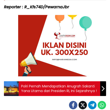
Reporter : R_Kfs74D/PewarnaJbr
Polri Pernah Mendapatkan Anugrah Sakanti
Yana Utama dari Presiden RI, Ini Sejarahnya !