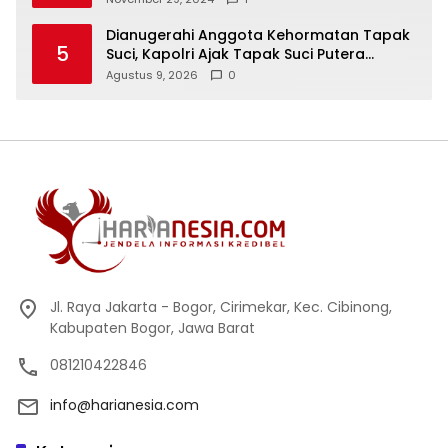
Dianugerahi Anggota Kehormatan Tapak
5
Suci, Kapolri Ajak Tapak Suci Putera
Muhammadiyah Bersinergi dengan Polri
Agustus 9, 2026
0
Jaga Generasi Muda dari Ancaman
Zaman
Jl. Raya Jakarta - Bogor, Cirimekar, Kec. Cibinong,
Kabupaten Bogor, Jawa Barat
081210422846
info@harianesia.com