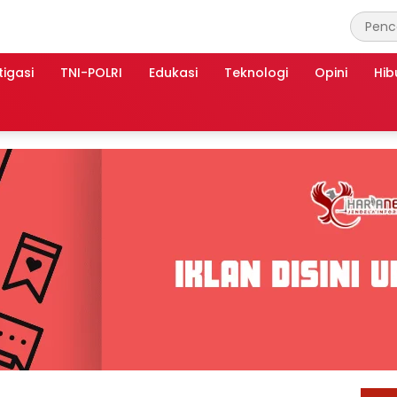
tigasi
TNI-POLRI
Edukasi
Teknologi
Opini
Hib