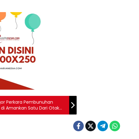
ogor Perkara Pembunuhan
 di Amankan Satu Dari Otak