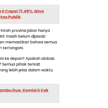
II Capai 71,49%, Nina
tas Publik
ntah provinsi jabar hanya
KK masih belum dijawab
ten memastikan bahwa semua
 tertangani.
ini ke depan? Apakah alokasi
 Semua pihak terkait
ang lebih jelas dalam waktu
mbu Dua, Komisi II Cek