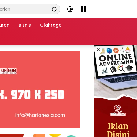
uran
Bisnis
Olahraga
×