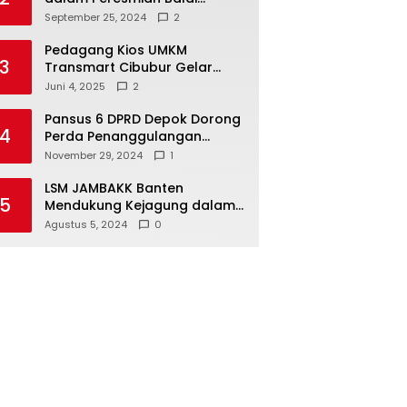
Warga di Sukamaju : Wadah
September 25, 2024
2
Baru untuk Kolaborasi dan
Aspirasi Masyarakat
Pedagang Kios UMKM
3
Transmart Cibubur Gelar
Family Gathering di Cisarua,
Juni 4, 2025
2
Pererat Silaturahmi dan
Kekompakan
Pansus 6 DPRD Depok Dorong
4
Perda Penanggulangan
Kebakaran untuk
November 29, 2024
1
Keselamatan Warga
LSM JAMBAKK Banten
5
Mendukung Kejagung dalam
Investigasi Terhadap
Agustus 5, 2024
0
Walikota Bandar Lampung