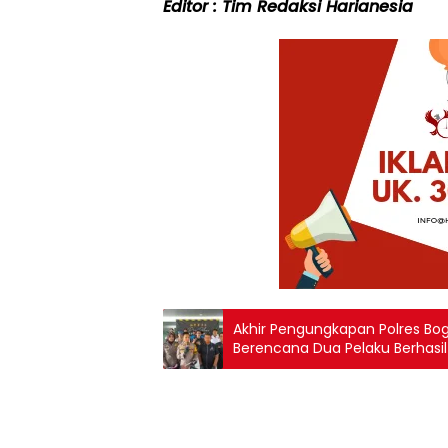
Editor : Tim Redaksi Harianesia
Akhir Pengungkapan Polres B
Berencana Dua Pelaku Berhasil
Pelaku Bunuh Diri