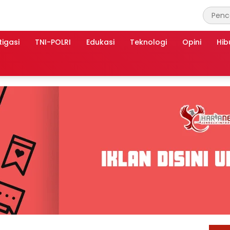
tigasi
TNI-POLRI
Edukasi
Teknologi
Opini
Hib