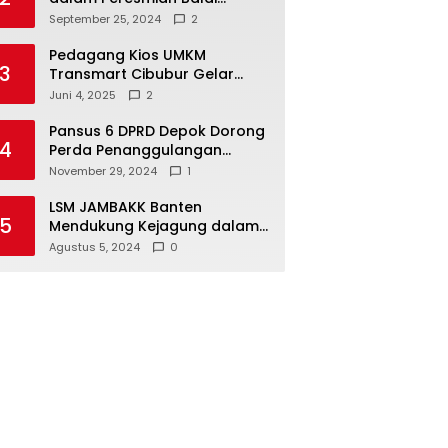
Warga di Sukamaju : Wadah
September 25, 2024
2
Baru untuk Kolaborasi dan
Aspirasi Masyarakat
Pedagang Kios UMKM
3
Transmart Cibubur Gelar
Family Gathering di Cisarua,
Juni 4, 2025
2
Pererat Silaturahmi dan
Kekompakan
Pansus 6 DPRD Depok Dorong
4
Perda Penanggulangan
Kebakaran untuk
November 29, 2024
1
Keselamatan Warga
LSM JAMBAKK Banten
5
Mendukung Kejagung dalam
Investigasi Terhadap
Agustus 5, 2024
0
Walikota Bandar Lampung