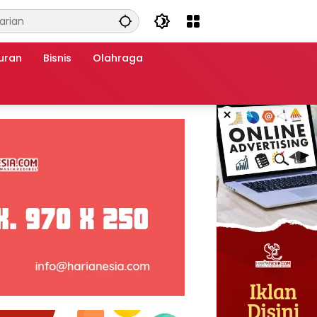
uran
Bisnis
Olahraga
×