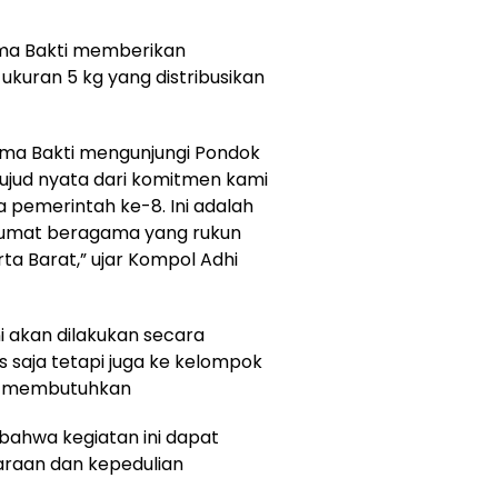
ma Bakti memberikan
kuran 5 kg yang distribusikan
ma Bakti mengunjungi Pondok
ujud nyata dari komitmen kami
pemerintah ke-8. Ini adalah
arumat beragama yang rukun
rta Barat,” ujar Kompol Adhi
i akan dilakukan secara
 saja tetapi juga ke kelompok
g membutuhkan
ahwa kegiatan ini dapat
raan dan kepedulian