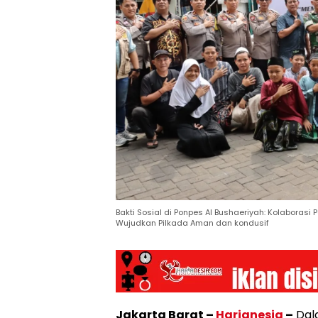
Bakti Sosial di Ponpes Al Bushaeriyah: Kolaborasi
Wujudkan Pilkada Aman dan kondusif
Jakarta Barat –
Harianesia
–
Dal