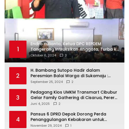
Endro Yulianto, Ketua DPC REPDEM
1
Tangerang Intruksikan Anggota, Turba ke
Masyarakat Dan Jalani Apa Yang di
Oktober 6, 2024
3
Putuskan RAKERCABSUS
H. Bambang Sutopo Hadir dalam
2
Peresmian Balai Warga di Sukamaju :
Wadah Baru untuk Kolaborasi dan
September 25, 2024
2
Aspirasi Masyarakat
Pedagang Kios UMKM Transmart Cibubur
3
Gelar Family Gathering di Cisarua, Pererat
Silaturahmi dan Kekompakan
Juni 4, 2025
2
Pansus 6 DPRD Depok Dorong Perda
4
Penanggulangan Kebakaran untuk
Keselamatan Warga
November 29, 2024
1