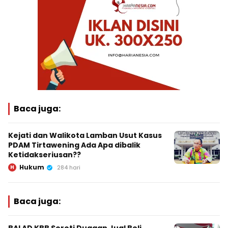
Baca juga:
Kejati dan Walikota Lamban Usut Kasus
PDAM Tirtawening Ada Apa dibalik
Ketidakseriusan??
Hukum
H
284 hari
Baca juga: