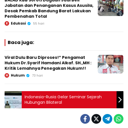
BALAD KBB Soroti Dugaan Jual Beli
Jabatan dan Penanganan Kasus Asusila,
Desak Pemkab Bandung Barat Lakukan
Pembenahan Total
Edukasi
E
55 hari
Baca juga:
Viral Dulu Baru Diproses!” Pengamat
Hukum Dr.Syarif Hamdani Alkaf. SH.,MH :
Kritik Lemahnya Penegakan Hukum!!
Hukum
H
73 hari
Indonesia-Rusia Gelar Seminar Sejarah
Hubungan Bilateral