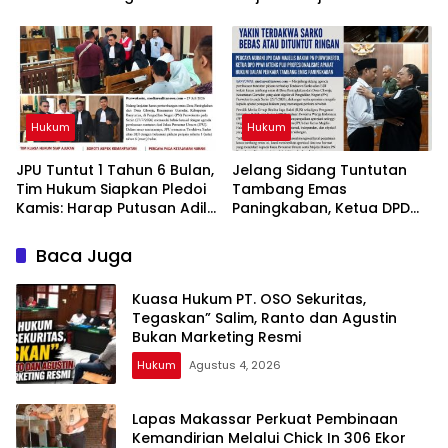
TPPU Tersangka FA
Dugaan Keterlibatan
Pegawai Kejari Sekadau
Hukum
Hukum
JPU Tuntut 1 Tahun 6 Bulan,
Jelang Sidang Tuntutan
Tim Hukum Siapkan Pledoi
Tambang Emas
Kamis: Harap Putusan Adil
Paningkaban, Ketua DPD
Bagi Tambang Emas
PPWI Jateng Harapkan
Paningkaban
Putusan yang Adil bagi
Baca Juga
Terdakwa Sarko
Kuasa Hukum PT. OSO Sekuritas,
Tegaskan” Salim, Ranto dan Agustin
Bukan Marketing Resmi
Hukum
Agustus 4, 2026
Lapas Makassar Perkuat Pembinaan
Kemandirian Melalui Chick In 306 Ekor