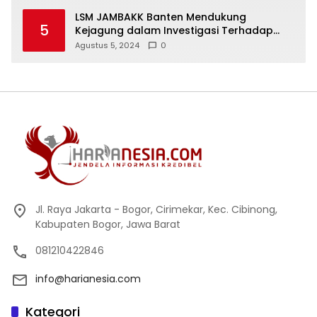
LSM JAMBAKK Banten Mendukung
5
Kejagung dalam Investigasi Terhadap
Walikota Bandar Lampung
Agustus 5, 2024
0
Jl. Raya Jakarta - Bogor, Cirimekar, Kec. Cibinong,
Kabupaten Bogor, Jawa Barat
081210422846
info@harianesia.com
Kategori