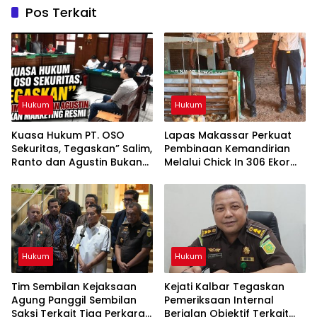
Pos Terkait
Hukum
Hukum
Kuasa Hukum PT. OSO
Lapas Makassar Perkuat
Sekuritas, Tegaskan” Salim,
Pembinaan Kemandirian
Ranto dan Agustin Bukan
Melalui Chick In 306 Ekor
Marketing Resmi
Bibit Ayam DOC
Hukum
Hukum
Tim Sembilan Kejaksaan
Kejati Kalbar Tegaskan
Agung Panggil Sembilan
Pemeriksaan Internal
Saksi Terkait Tiga Perkara
Berjalan Objektif Terkait