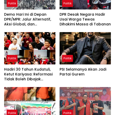
Politik
Politik
Demo Hari Ini di Depan
DPR Desak Negara Hadir
DPR/MPR: Jalur Alternatif,
Usai Warga Tewas
Aksi Global, dan
Dihakimi Massa di Tabanan
Pergerakan Pasar Saham 5
Agustus 2026
Politik
Politik
Hadiri 30 Tahun Kudatuli,
PSI Selamanya Akan Jadi
Ketut Kariyasa: Reformasi
Partai Gurem
Tidak Boleh Dibajak
Oligarki
Politik
Politik