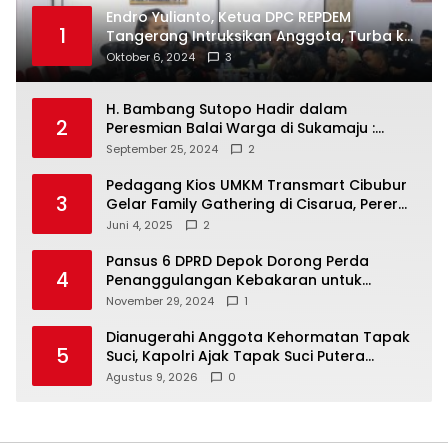
Endro Yulianto, Ketua DPC REPDEM
1
Tangerang Intruksikan Anggota, Turba ke
Masyarakat Dan Jalani Apa Yang di
Oktober 6, 2024
3
Putuskan RAKERCABSUS
H. Bambang Sutopo Hadir dalam
2
Peresmian Balai Warga di Sukamaju :
Wadah Baru untuk Kolaborasi dan
September 25, 2024
2
Aspirasi Masyarakat
Pedagang Kios UMKM Transmart Cibubur
3
Gelar Family Gathering di Cisarua, Pererat
Silaturahmi dan Kekompakan
Juni 4, 2025
2
Pansus 6 DPRD Depok Dorong Perda
4
Penanggulangan Kebakaran untuk
Keselamatan Warga
November 29, 2024
1
Dianugerahi Anggota Kehormatan Tapak
5
Suci, Kapolri Ajak Tapak Suci Putera
Muhammadiyah Bersinergi dengan Polri
Agustus 9, 2026
0
Jaga Generasi Muda dari Ancaman
Zaman