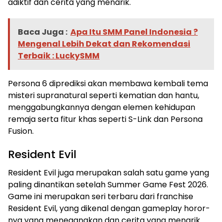
adiktif dan cerita yang menarik.
Baca Juga :
Apa Itu SMM Panel Indonesia ?
Mengenal Lebih Dekat dan Rekomendasi
Terbaik : LuckySMM
Persona 6 diprediksi akan membawa kembali tema
misteri supranatural seperti kematian dan hantu,
menggabungkannya dengan elemen kehidupan
remaja serta fitur khas seperti S-Link dan Persona
Fusion.
Resident Evil
Resident Evil juga merupakan salah satu game yang
paling dinantikan setelah Summer Game Fest 2026.
Game ini merupakan seri terbaru dari franchise
Resident Evil, yang dikenal dengan gameplay horor-
nya yang menegangkan dan cerita yang menarik.