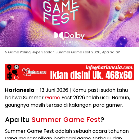
5 Game Paling Hype Setelah Summer Game Fest 2026, Apa Saja?
Harianesia
– 13 Juni 2026 | Kamu pasti sudah tahu
bahwa Summer
Game
Fest 2026 telah usai. Namun,
gaungnya masih terasa di kalangan para gamer.
Apa itu
Summer Game Fest
?
Summer Game Fest adalah sebuah acara tahunan
yang menampilkan berbagai game terbaru dan