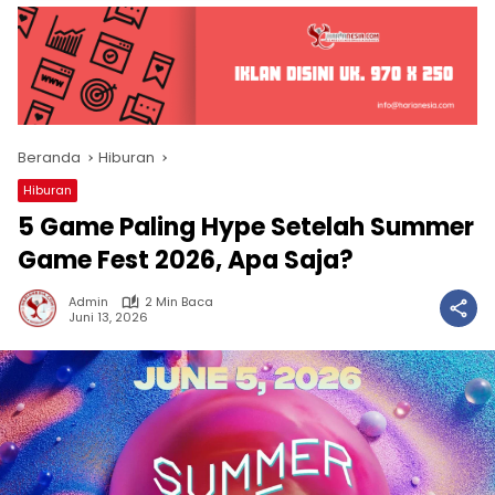
Beranda
Hiburan
Hiburan
5 Game Paling Hype Setelah Summer
Game Fest 2026, Apa Saja?
Admin
2 Min Baca
Juni 13, 2026