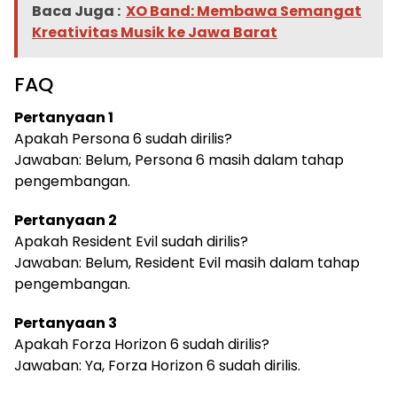
Baca Juga :
XO Band: Membawa Semangat
Kreativitas Musik ke Jawa Barat
FAQ
Pertanyaan 1
Apakah Persona 6 sudah dirilis?
Jawaban: Belum, Persona 6 masih dalam tahap
pengembangan.
Pertanyaan 2
Apakah Resident Evil sudah dirilis?
Jawaban: Belum, Resident Evil masih dalam tahap
pengembangan.
Pertanyaan 3
Apakah Forza Horizon 6 sudah dirilis?
Jawaban: Ya, Forza Horizon 6 sudah dirilis.