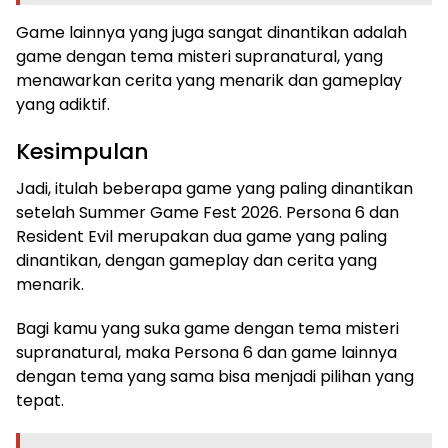
Game lainnya yang juga sangat dinantikan adalah
game dengan tema misteri supranatural, yang
menawarkan cerita yang menarik dan gameplay
yang adiktif.
Kesimpulan
Jadi, itulah beberapa game yang paling dinantikan
setelah Summer Game Fest 2026. Persona 6 dan
Resident Evil merupakan dua game yang paling
dinantikan, dengan gameplay dan cerita yang
menarik.
Bagi kamu yang suka game dengan tema misteri
supranatural, maka Persona 6 dan game lainnya
dengan tema yang sama bisa menjadi pilihan yang
tepat.